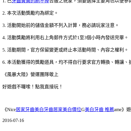
1. 已
牙齒黃黃的刷不掉
合服之玩家，須要選擇主要角色以便參
2. 本次活動獎勵均為綁定。
3. 活動開始前的儲值金額不列入計算，務必請玩家注意。
4. 活動獎勵將利用右上角郵件方式於1至3個小時內發送完畢。
5. 活動期間，官方保留變更或終止本活動時間、內容之權利。
6. 本活動獲得的獎勵道具，均不得自行要求官方轉換、轉讓
《風暴大陸》營運團隊敬上
好遊戲不囉嗦！點我直接玩！
《Nice
居家牙齒美白
牙齒居家美白價位
G
美白牙齒 推薦
ame》
2016-07-16