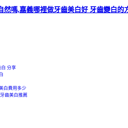
自然嗎,嘉義哪裡做牙齒美白好 牙齒變白的
美白 分享
白
齒美白費用多少
家牙齒美白推薦