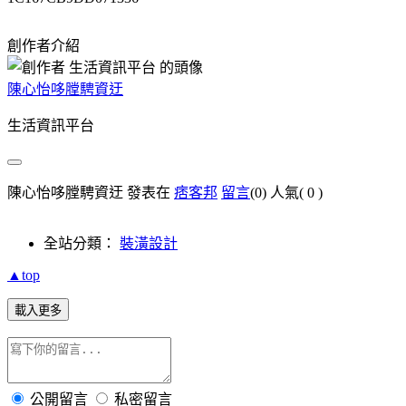
創作者介紹
陳心怡哆膛騁資迂
生活資訊平台
陳心怡哆膛騁資迂 發表在
痞客邦
留言
(0)
人氣(
0
)
全站分類：
裝潢設計
▲top
載入更多
公開留言
私密留言